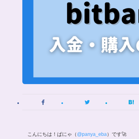
こんにちは！ぱにゃ（
@panya_eba
）です🚀