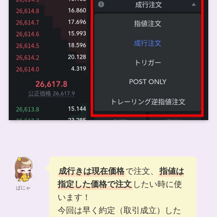
成行きは現在価格
で注文、
指値は
指定した価格で注文
したい時に使
ぱにゃ
います！
今回は早く約定（取引成立）した