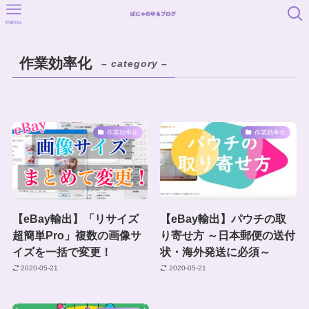
menu
作業効率化
– category –
作業効率化
作業効率化
【eBay輸出】「リサイズ
【eBay輸出】パウチの取
超簡単Pro」複数の画像サ
り寄せ方 ～日本郵便の送付
イズを一括で変更！
状・海外発送に必須～
2020-05-21
2020-05-21