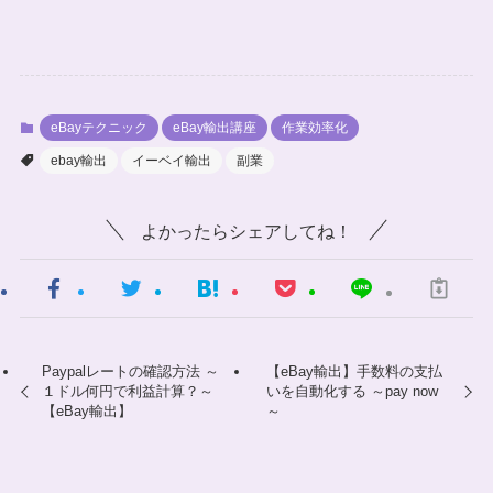
eBayテクニック
eBay輸出講座
作業効率化
ebay輸出
イーベイ輸出
副業
よかったらシェアしてね！
Paypalレートの確認方法 ～
【eBay輸出】手数料の支払
１ドル何円で利益計算？～
いを自動化する ～pay now
【eBay輸出】
～