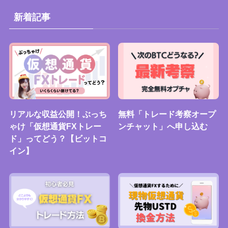
新着記事
リアルな収益公開！ぶっち
無料「トレード考察オープ
ゃけ「仮想通貨FXトレー
ンチャット」へ申し込む
ド」ってどう？【ビットコ
イン】