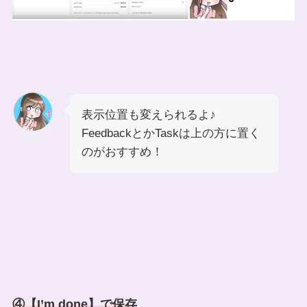
表示位置も変えられるよ♪
FeedbackとかTaskは上の方に置く
のがおすすめ！
④【I’m done】で保存