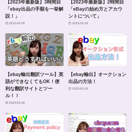
【2023年最新版】3時間目
【2023年最新版】2時間目
「ebay出品の手順を一挙解
「eBayの始め方とアカウ
説！」
ントについて」
2023-03-18
2023-03-18
【ebay輸出翻訳ツール】英
【ebay輸出】オークション
語ができなくてもOK！便
出品の方法！
利な翻訳サイトとツー
2023-03-18
ル！！
2023-03-18