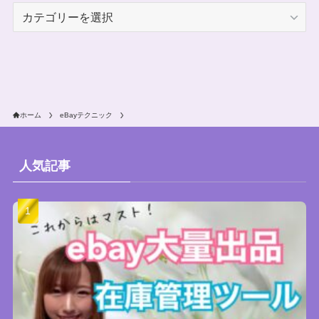
カ
テ
ゴ
リ
ー
ホーム
eBayテクニック
人気記事