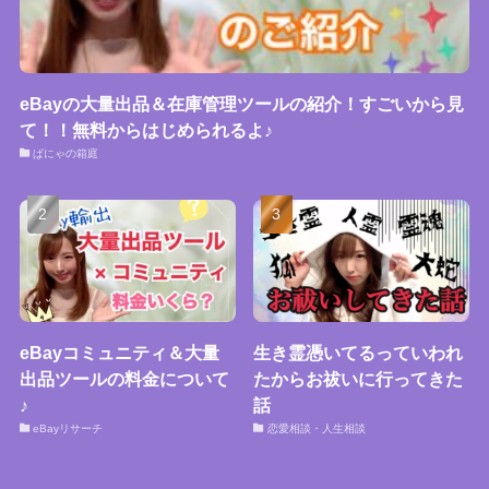
eBayの大量出品＆在庫管理ツールの紹介！すごいから見
て！！無料からはじめられるよ♪
ぱにゃの箱庭
eBayコミュニティ＆大量
生き霊憑いてるっていわれ
出品ツールの料金について
たからお祓いに行ってきた
♪
話
eBayリサーチ
恋愛相談・人生相談