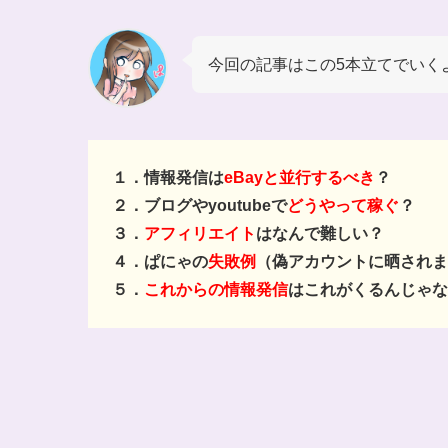
今回の記事はこの5本立てでいく
１．情報発信は
eBayと並行するべき
？
２．ブログやyoutubeで
どうやって稼ぐ
？
３．
アフィリエイト
はなんで難しい？
４．ぱにゃの
失敗例
（偽アカウントに晒されま
５．
これからの情報発信
はこれがくるんじゃな